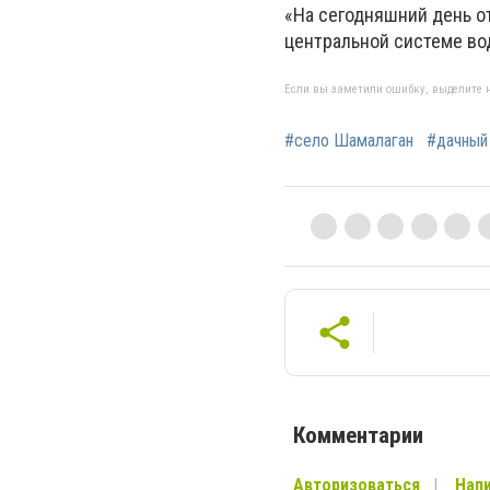
«На сегодняшний день о
центральной системе вод
Если вы заметили ошибку, выделите н
#село Шамалаган
#дачный
Комментарии
Авторизоваться
Напи