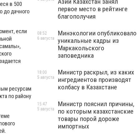
Азии Казахстан занял
еся в 500
первое место в рейтинге
о до дачного
благополучия
омент, если
Минэкологии опубликовало
08:52
льной
6 августа
уникальные кадры из
самалы»,
Маркакольского
ского
заповедника
 задается
Министр раскрыл, из каких
18:00
5 августа
ингредиентов производят
у
колбасу в Казахстане
дным ресурсам
кта по району
Министр пояснил причины,
15:47
5 августа
по которым казахстанские
теме
товары порой дороже
пового
импортных
ей.