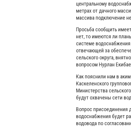
центральному водоснабж
метрах от дачного масс
массива подключение н
Просьба сообщить имеет
нет, то имеются ли план
системе водоснабжения 
отвечающей за обеспече
сельского округа, внятн
вопросом Нурлан Екибае
Как пояснили нам в аким
Каскеленского группово
Министерства сельского
будут охвачены сети во
Вопрос присоединения д
водоснабжения будет ра
водовода по согласован