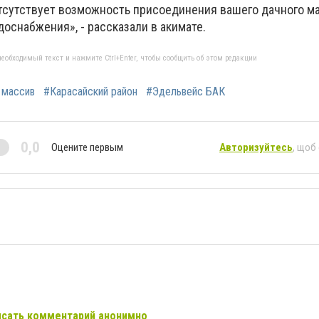
тсутствует возможность присоединения вашего дачного ма
оснабжения», - рассказали в акимате.
еобходимый текст и нажмите Ctrl+Enter, чтобы сообщить об этом редакции
 массив
#Карасайский район
#Эдельвейс БАК
0,0
Оцените первым
Авторизуйтесь
, щоб
сать комментарий анонимно