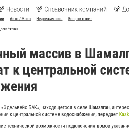
Новости
Справочник компаний
До
ии
Авто / Мото
Недвижимость
Вопрос-ответ
доснабжения
чный массив в Шамал
т к центральной сист
бжения
 «Эдельвейс БАК», находящегося в селе Шамалган, интере
ния к центральной системе водоснабжения, передает
Kask
ие технической возможности подключения домов указанно