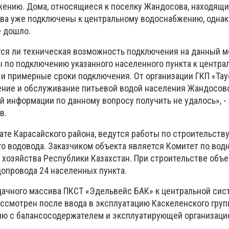
ению. Дома, относящиеся к поселку Жандосова, находящи
ива уже подключены к центральному водоснабжению, однак
е дошло.
ся ли техническая возможность подключения на данный м
ы по подключению указанного населенного пункта к центра
и примерные сроки подключения. От организации ГКП «Тау
ние и обслуживание питьевой водой населения Жандосов
ой информации по данному вопросу получить не удалось», -
в.
ате Карасайского района, ведутся работы по строительств
го водовода. Заказчиком объекта является Комитет по во
 хозяйства Республики Казахстан. При строительстве объе
допровода 24 населенных пункта.
ачного массива ПКСТ «Эдельвейс БАК» к центральной сис
ссмотрен после ввода в эксплуатацию Каскеленского груп
ию с балансосодержателем и эксплуатирующей организаци