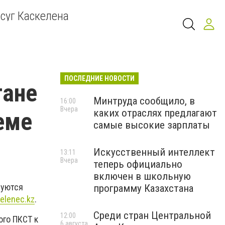
суг Каскелена
ПОСЛЕДНИЕ НОВОСТИ
гане
Минтруда сообщило, в
16:00
Вчера
каких отраслях предлагают
еме
самые высокие зарплаты
Искусственный интеллект
13:11
Вчера
теперь официально
включен в школьную
суются
программу Казахстана
elenec.kz
.
Среди стран Центральной
12:00
го ПКСТ к
6 августа