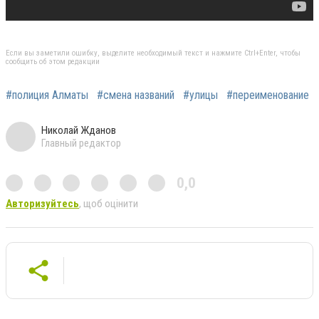
Если вы заметили ошибку, выделите необходимый текст и нажмите Ctrl+Enter, чтобы
сообщить об этом редакции
#полиция Алматы
#смена названий
#улицы
#переименование
Николай Жданов
Главный редактор
0,0
Авторизуйтесь
, щоб оцінити