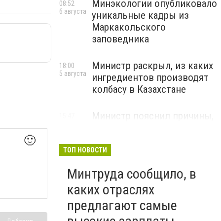
Минэкологии опубликовало
08:52
6 августа
уникальные кадры из
Маркакольского
заповедника
Министр раскрыл, из каких
18:00
5 августа
ингредиентов производят
колбасу в Казахстане
Министр пояснил причины,
15:47
5 августа
по которым казахстанские
🙂
товары порой дороже
импортных
ТОП НОВОСТИ
Минтруда сообщило, в
каких отраслях
предлагают самые