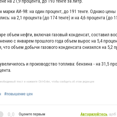
е на 21,9 процента, до 193 тенге за литр.
н марки АИ-98: на один процент, до 191 тенге. Однако цены 
ись: на 2,1 процента (до 174 тенге) и на 4,6 процента (до 15
аре объем нефти, включая газовый конденсат, составил во
нению с январем прошлого года объем вырос на 5,4 процент
, что объем добычи газового конденсата снизился на 5,2 п
величилось и производство топлива: бензина - на 31,5 проц
цента.
еобходимый текст и нажмите Ctrl+Enter, чтобы сообщить об этом редакции
н
#повышение цен
0,0
Оцените первым
Авторизуйтесь
, щоб