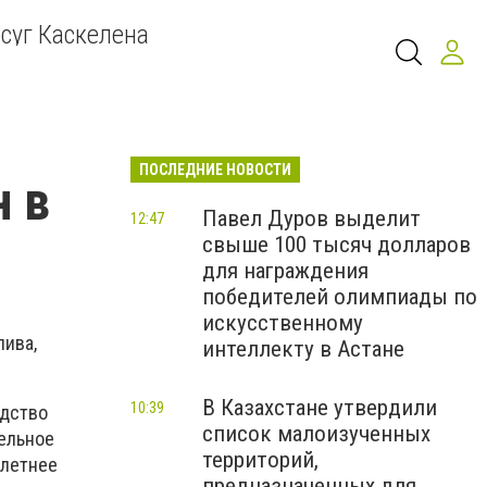
суг Каскелена
ПОСЛЕДНИЕ НОВОСТИ
н в
Павел Дуров выделит
12:47
свыше 100 тысяч долларов
для награждения
победителей олимпиады по
искусственному
лива,
интеллекту в Астане
В Казахстане утвердили
10:39
одство
список малоизученных
зельное
территорий,
 летнее
предназначенных для