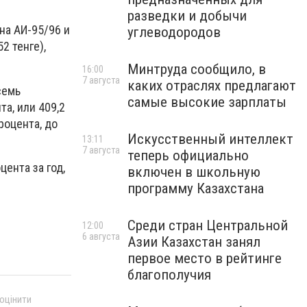
разведки и добычи
на АИ-95/96 и
углеводородов
2 тенге),
Минтруда сообщило, в
16:00
7 августа
каких отраслях предлагают
семь
самые высокие зарплаты
а, или 409,2
роцента, до
Искусственный интеллект
13:11
7 августа
теперь официально
ента за год,
включен в школьную
программу Казахстана
Среди стран Центральной
12:00
6 августа
Азии Казахстан занял
первое место в рейтинге
благополучия
 оцінити