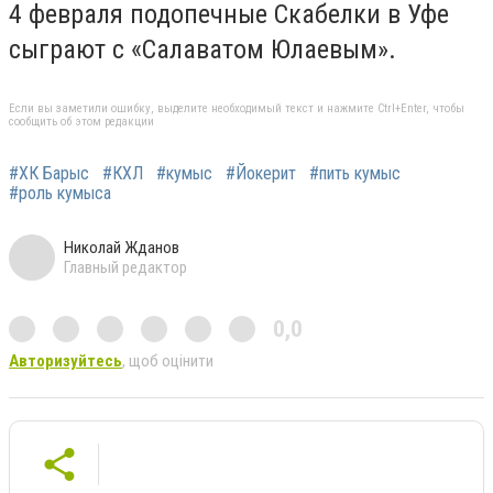
4 февраля подопечные Скабелки в Уфе
сыграют с «Салаватом Юлаевым».
Если вы заметили ошибку, выделите необходимый текст и нажмите Ctrl+Enter, чтобы
сообщить об этом редакции
#ХК Барыс
#КХЛ
#кумыс
#Йокерит
#пить кумыс
#роль кумыса
Николай Жданов
Главный редактор
0,0
Авторизуйтесь
, щоб оцінити