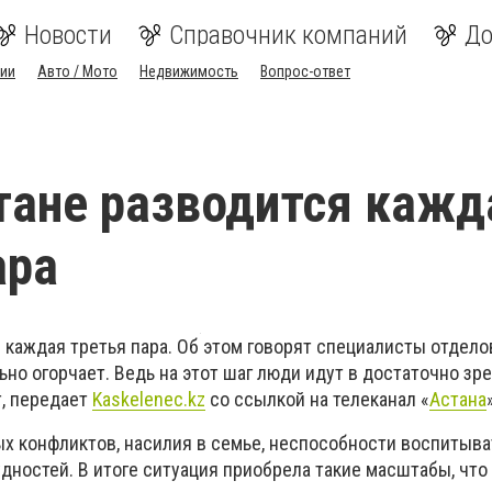
Новости
Справочник компаний
До
ии
Авто / Мото
Недвижимость
Вопрос-ответ
тане разводится кажд
ара
 каждая третья пара. Об этом говорят специалисты отдело
льно огорчает. Ведь на этот шаг люди идут в достаточно зр
т, передает
Kaskelenec.kz
со ссылкой на телеканал «
Астана
х конфликтов, насилия в семье, неспособности воспитыват
дностей. В итоге ситуация приобрела такие масштабы, что