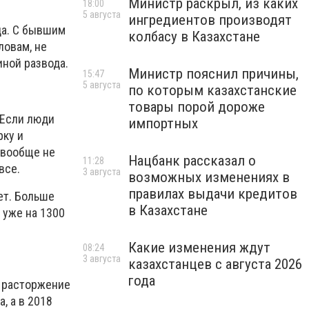
Министр раскрыл, из каких
18:00
5 августа
ингредиентов производят
да. С бывшим
колбасу в Казахстане
ловам, не
иной развода.
Министр пояснил причины,
15:47
5 августа
по которым казахстанские
товары порой дороже
 Если люди
импортных
рку и
 вообще не
Нацбанк рассказал о
11:28
все.
3 августа
возможных изменениях в
правилах выдачи кредитов
ет. Больше
в Казахстане
 уже на 1300
Какие изменения ждут
08:24
3 августа
казахстанцев с августа 2026
года
а расторжение
, а в 2018