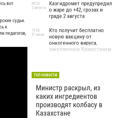
Казгидромет предупредил
есь вот
08:25
2 августа
о жаре до +42, грозах и
граде 2 августа
рские судьи.
сь к
Кто получит бесплатно
19:55
и педагогов,
31 июля
новую вакцину от
онкогенного вируса,
закупленную Казахстаном
ТОП НОВОСТИ
Министр раскрыл, из
каких ингредиентов
производят колбасу в
Казахстане