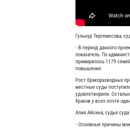
Гульнур Тергемесова, су
- В период данного прое
показатель. По админис
примирилось 1179 семей.
повышение.
Рост бракоразводных про
местные суды поступило
удовлетворили. Остальн
браков у всех почти од
Алия Айсина, судья суда
- Основные причины мож