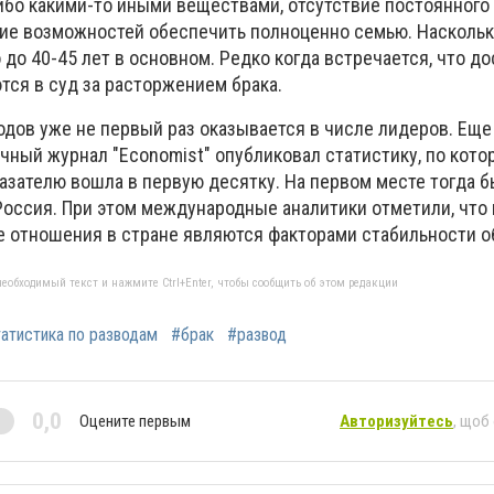
ибо какими-то иными веществами, отсутствие постоянного
твие возможностей обеспечить полноценно семью. Насколь
о до 40-45 лет в основном. Редко когда встречается, что д
ся в суд за расторжением брака.
одов уже не первый раз оказывается в числе лидеров. Еще 
ный журнал "Economist" опубликовал статистику, по кото
азателю вошла в первую десятку. На первом месте тогда 
 Россия. При этом международные аналитики отметили, что
е отношения в стране являются факторами стабильности о
еобходимый текст и нажмите Ctrl+Enter, чтобы сообщить об этом редакции
атистика по разводам
#брак
#развод
0,0
Оцените первым
Авторизуйтесь
, щоб