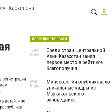
суг Каскелена
ПОСЛЕДНИЕ НОВОСТИ
ая
Среди стран Центральной
12:00
Вчера
Азии Казахстан занял
первое место в рейтинге
благополучия
в регистрации
Минэкологии опубликовало
08:52
елом
Вчера
уникальные кадры из
».
Маркакольского
заповедника
ь детей, и по
 республика