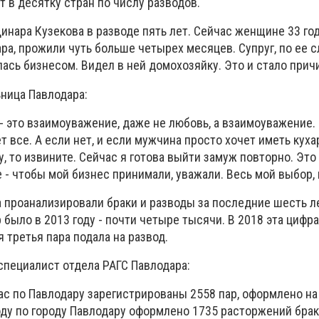
т в десятку стран по числу разводов.
инара Кузекова в разводе пять лет. Сейчас женщине 33 го
а, прожили чуть больше четырех месяцев. Супруг, по ее с
лась бизнесом. Видел в ней домохозяйку. Это и стало прич
ьница Павлодара:
 - это взаимоуважение, даже не любовь, а взаимоуважение.
т все. А если нет, и если мужчина просто хочет иметь куха
, то извините. Сейчас я готова выйти замуж повторно. Это
 - чтобы мой бизнес принимали, уважали. Весь мой выбор, 
а проанализировали браки и разводы за последние шесть л
было в 2013 году - почти четыре тысячи. В 2018 эта цифра
 третья пара подала на развод.
специалист отдела РАГС Павлодара:
 нас по Павлодару зарегистрированы 2558 пар, оформлено н
году по городу Павлодару оформлено 1735 расторжений брака