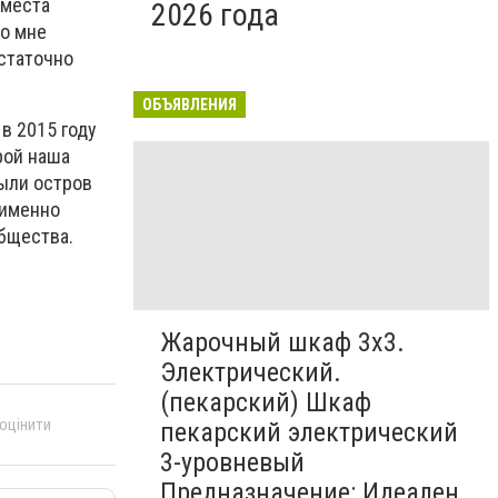
 места
2026 года
ко мне
остаточно
ОБЪЯВЛЕНИЯ
в 2015 году
рой наша
были остров
 именно
бщества.
Жарочный шкаф 3х3.
Электрический.
(пекарский) Шкаф
 оцінити
пекарский электрический
3-уровневый
Предназначение: Идеален