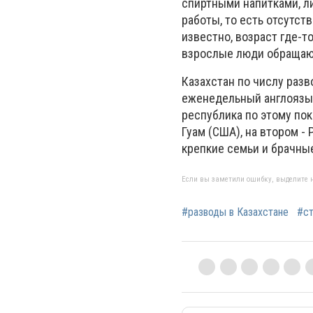
спиртными напитками, л
работы, то есть отсутс
известно, возраст где-т
взрослые люди обращают
Казахстан по числу разв
еженедельный англоязыч
республика по этому пок
Гуам (США), на втором -
крепкие семьи и брачны
Если вы заметили ошибку, выделите н
#разводы в Казахстане
#ст