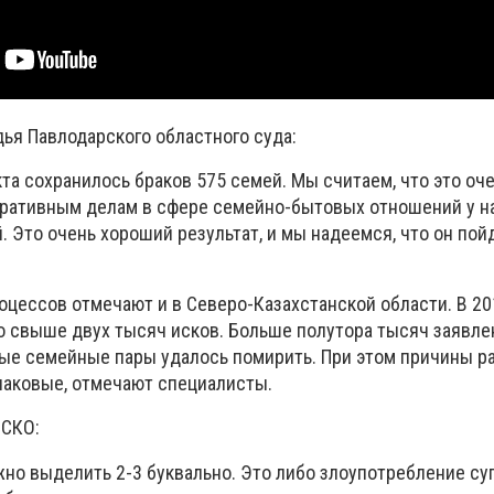
дья Павлодарского областного суда:
кта сохранилось браков 575 семей. Мы считаем, что это оч
тративным делам в сфере семейно-бытовых отношений у н
 Это очень хороший результат, и мы надеемся, что он пой
цессов отмечают и в Северо-Казахстанской области. В 201
 свыше двух тысяч исков. Больше полутора тысяч заявле
ые семейные пары удалось помирить. При этом причины 
инаковые, отмечают специалисты.
 СКО:
но выделить 2-3 буквально. Это либо злоупотребление су