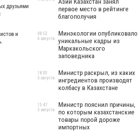
Азии Казахстан занял
ных друзьями
первое место в рейтинге
и
благополучия
Минэкологии опубликовало
ристов и
08:52
6 августа
уникальные кадры из
.
Маркакольского
заповедника
Министр раскрыл, из каких
18:00
5 августа
ингредиентов производят
колбасу в Казахстане
Министр пояснил причины,
15:47
5 августа
по которым казахстанские
товары порой дороже
импортных