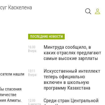
суг Каскелена
ПОСЛЕДНИЕ НОВОСТИ
Минтруда сообщило, в
16:00
Вчера
каких отраслях предлагают
самые высокие зарплаты
Искусственный интеллект
13:11
асатели нашли
Вчера
теперь официально
включен в школьную
программу Казахстана
жбы спасения
оличестве
Среди стран Центральной
ения Алматы.
12:00
6 августа