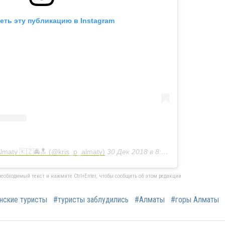
еть эту публикацию в Instagram
lmaty 🇰🇿🚔🔝 (@kris_p_almaty)
30 Дек 2018 в 8:52 PST
еобходимый текст и нажмите Ctrl+Enter, чтобы сообщить об этом редакции
нские туристы
#туристы заблудились
#Алматы
#горы Алматы