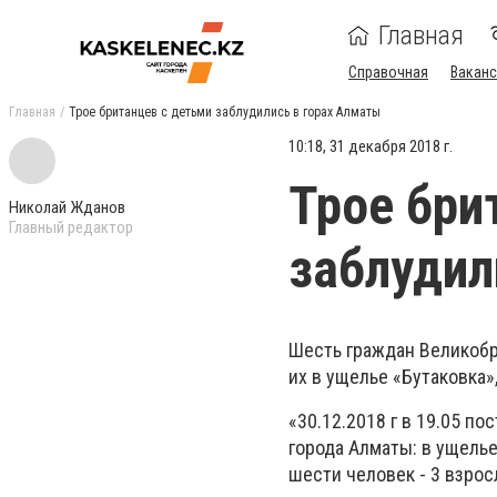
Главная
Справочная
Ваканс
Главная
Трое британцев с детьми заблудились в горах Алматы
10:18, 31 декабря 2018 г.
Трое бри
Николай Жданов
Главный редактор
заблудил
Шесть граждан Великобр
их в ущелье «Бутаковка»
«30.12.2018 г в 19.05 п
города Алматы: в ущель
шести человек - 3 взросл