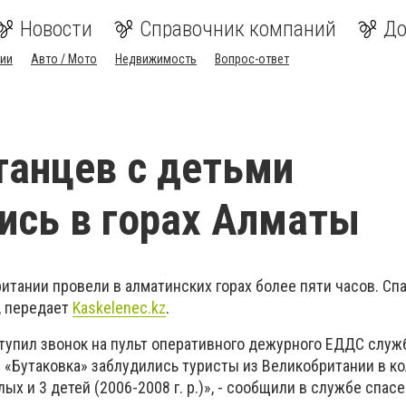
Новости
Справочник компаний
До
ии
Авто / Мото
Недвижимость
Вопрос-ответ
танцев с детьми
ись в горах Алматы
итании провели в алматинских горах более пяти часов. Сп
, передает
Kaskelenec.kz
.
оступил звонок на пульт оперативного дежурного ЕДДС слу
е «Бутаковка» заблудились туристы из Великобритании в к
ых и 3 детей (2006-2008 г. р.)», - сообщили в службе спас