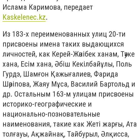
Ислама Каримова, передает
Kaskelenec.kz
.
Из 183-х переименованных улиц 20-ти
присвоены имена таких выдающихся
личностей, как Керей-Жәнібек ханам, Тәуке
хана, Есім хана, Әбіш Кекілбайұлы, Поль
Гурдэ, Шамғон Қажығалиев, Фарида
Шәріпова, Жаяу Мұса, Василий Бартольд и
др. Остальным 163-м улицам присвоены
историко-географические и
национально-позновательные
наименования, такие как Жеті жарғы, Ата
толғауы, Ақжайнақ, Тайбурыл, Әлқисса,