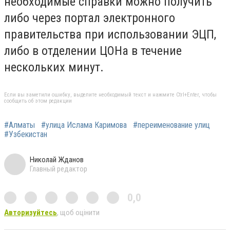
необходимые справки можно получить
либо через портал электронного
правительства при использовании ЭЦП,
либо в отделении ЦОНа в течение
нескольких минут.
Если вы заметили ошибку, выделите необходимый текст и нажмите Ctrl+Enter, чтобы
сообщить об этом редакции
#Алматы
#улица Ислама Каримова
#переименование улиц
#Узбекистан
Николай Жданов
Главный редактор
0,0
Авторизуйтесь
, щоб оцінити