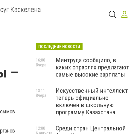
суг Каскелена
ПОСЛЕДНИЕ НОВОСТИ
Минтруда сообщило, в
16:00
Вчера
каких отраслях предлагают
ы –
самые высокие зарплаты
Искусственный интеллект
13:11
Вчера
теперь официально
включен в школьную
асымов
программу Казахстана
Среди стран Центральной
12:00
органов
6 августа