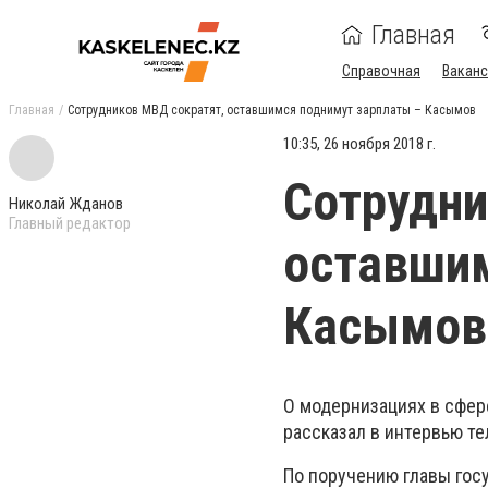
Главная
Справочная
Ваканс
Главная
Сотрудников МВД сократят, оставшимся поднимут зарплаты – Касымов
10:35, 26 ноября 2018 г.
Сотрудни
Николай Жданов
Главный редактор
оставшим
Касымов
О модернизациях в сфер
рассказал в интервью т
По поручению главы гос