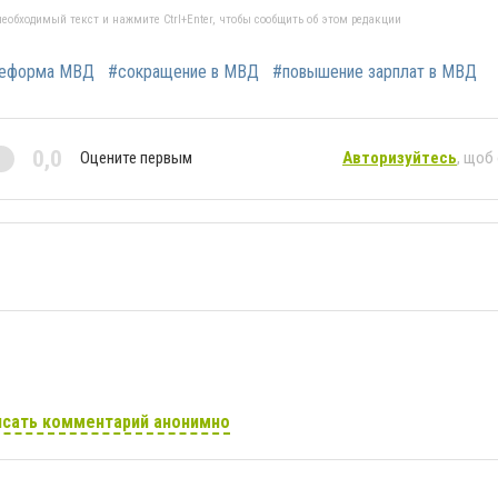
еобходимый текст и нажмите Ctrl+Enter, чтобы сообщить об этом редакции
еформа МВД
#сокращение в МВД
#повышение зарплат в МВД
0,0
Оцените первым
Авторизуйтесь
, щоб
сать комментарий анонимно