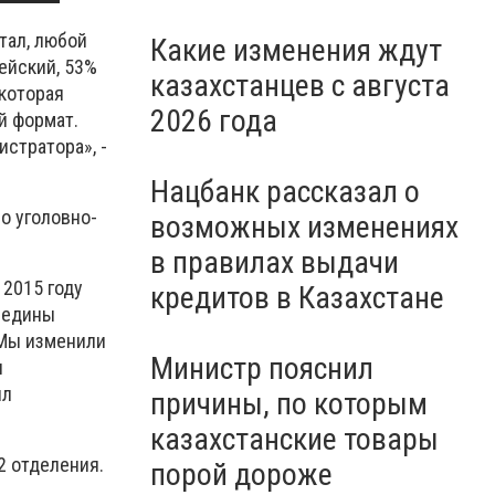
тал, любой
Какие изменения ждут
ейский, 53%
казахстанцев с августа
которая
2026 года
й формат.
стратора», -
Нацбанк рассказал о
о уголовно-
возможных изменениях
в правилах выдачи
 2015 году
кредитов в Казахстане
ередины
 Мы изменили
Министр пояснил
и
ил
причины, по которым
казахстанские товары
2 отделения.
порой дороже