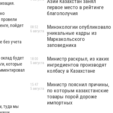
Азии Казахстан занял
мизация.
первое место в рейтинге
благополучия
чно
ы провели
тенге, пойдет
Минэкологии опубликовало
08:52
6 августа
уникальные кадры из
Маркакольского
е без учета
заповедника
 оклад будет
Министр раскрыл, из каких
18:00
5 августа
ги, которые
ингредиентов производят
омментировал
колбасу в Казахстане
Министр пояснил причины,
15:47
5 августа
по которым казахстанские
товары порой дороже
импортных
м, туда мы
 наши