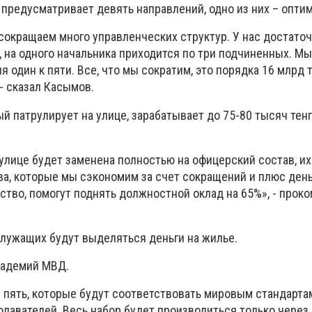
 предусматривает девять направлений, одно из них – опти
сокращаем много управленческих структур. У нас достато
, на одного начальника приходится по три подчиненных. М
я один к пяти. Все, что мы сократим, это порядка 16 млрд 
- сказал Касымов.
й патрулирует на улице, зарабатывает до 75-80 тысяч тенг
улице будет заменена полностью на офицерский состав, их
ва, которые мы сэкономим за счет сокращений и плюс день
ство, помогут поднять должностной оклад на 65%», - прок
лужащих будут выделяться деньги на жилье.
кадемий МВД.
 пять, которые будут соответствовать мировым стандарта
давателей. Весь набор будет производиться только через