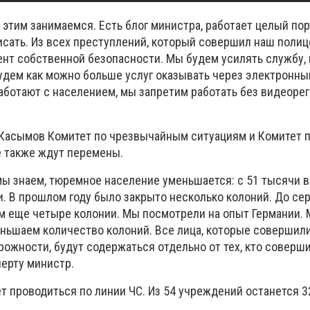
 этим занимаемся. Есть блог министра, работает целый пор
исать. Из всех преступлений, который совершил наш полиц
нт собственной безопасности. Мы будем усилять службу, 
Будем как можно больше услуг оказывать через электронны
ботают с населением, мы запретим работать без видеореги
 Касымов Комитет по чрезвычайным ситуациям и Комитет п
 также ждут перемены.
ы знаем, тюремное население уменьшается: с 51 тысячи в
и. В прошлом году было закрыто несколько колоний. До с
м еще четыре колонии. Мы посмотрели на опыт Германии.
еньшаем количество колоний. Все лица, которые совершил
рожности, будут содержаться отдельно от тех, кто соверш
черту министр.
т проводиться по линии ЧС. Из 54 учреждений останется 3