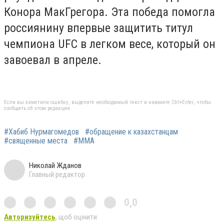
Конора МакГрегора. Эта победа помогла
россиянину впервые защитить титул
чемпиона UFC в легком весе, который он
завоевал в апреле.
Если вы заметили ошибку, выделите необходимый текст и нажмите Ctrl+Enter, чтобы
сообщить об этом редакции
#Хабиб Нурмагомедов
#обращение к казахстанцам
#священные места
#ММА
Николай Жданов
Главный редактор
0,0
Авторизуйтесь
, щоб оцінити