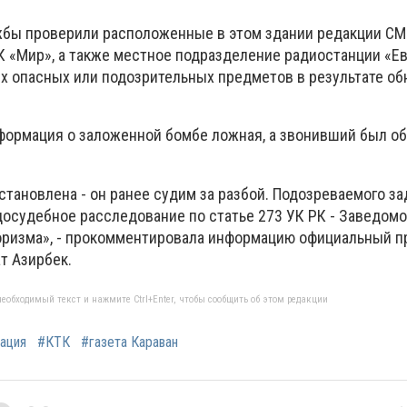
бы проверили расположенные в этом здании редакции СМИ
РК «Мир», а также местное подразделение радиостанции «Е
их опасных или подозрительных предметов в результате о
нформация о заложенной бомбе ложная, а звонивший был о
тановлена - он ранее судим за разбой. Подозреваемого за
досудебное расследование по статье 273 УК РК - Заведом
оризма», - прокомментировала информацию официальный п
т Азирбек.
еобходимый текст и нажмите Ctrl+Enter, чтобы сообщить об этом редакции
ация
#КТК
#газета Караван