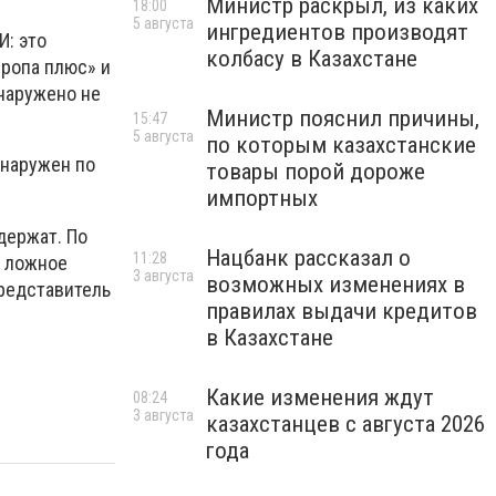
Министр раскрыл, из каких
18:00
5 августа
ингредиентов производят
: это
колбасу в Казахстане
вропа плюс» и
бнаружено не
Министр пояснил причины,
15:47
5 августа
по которым казахстанские
бнаружен по
товары порой дороже
импортных
держат. По
Нацбанк рассказал о
11:28
о ложное
3 августа
возможных изменениях в
редставитель
правилах выдачи кредитов
в Казахстане
Какие изменения ждут
08:24
3 августа
казахстанцев с августа 2026
года