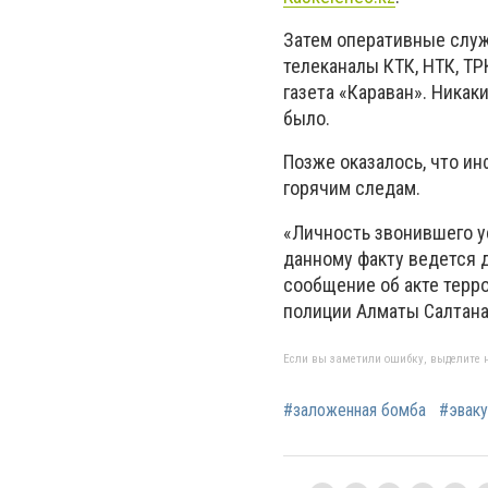
Затем оперативные служ
телеканалы КТК, НТК, Т
газета «Караван». Никак
было.
Позже оказалось, что и
горячим следам.
«Личность звонившего ус
данному факту ведется 
сообщение об акте терр
полиции Алматы Салтана
Если вы заметили ошибку, выделите н
#заложенная бомба
#эваку