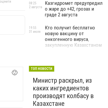
 оцінити
Казгидромет предупредил
08:25
2 августа
о жаре до +42, грозах и
граде 2 августа
Кто получит бесплатно
19:55
31 июля
новую вакцину от
онкогенного вируса,
закупленную Казахстаном
ТОП НОВОСТИ
🙂
Министр раскрыл, из
каких ингредиентов
производят колбасу в
Казахстане