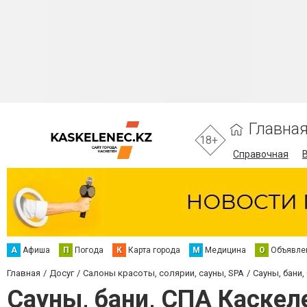
Главна
18+
Справочная
А
Афиша
П
Погода
К
Карта города
М
Медицина
О
Объявле
Главная
Досуг
Салоны красоты, солярии, сауны, SPA
Сауны, бани,
Сауны, бани, СПА Каскел