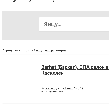
Сортировать:
по рейтингу
по просмотрам
Barhat (Бархат), СПА салон 
Каскелен
Каскелен, улица Алтын Аул, 10
+7(707)541-50-95