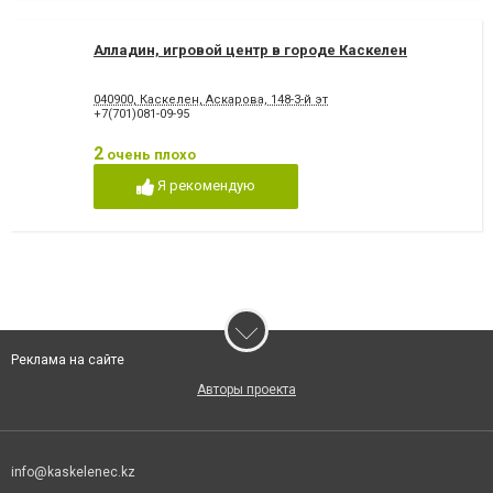
Алладин, игровой центр в городе Каскелен
040900, Каскелен, Аскарова, 148-3-й эт
+7(701)081-09-95
2
очень плохо
Я рекомендую
Реклама на сайте
Авторы проекта
info@kaskelenec.kz