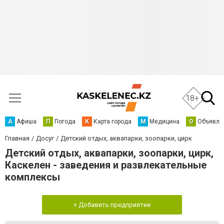
18+
А
Афиша
П
Погода
К
Карта города
М
Медицина
О
Объявле
Главная
Досуг
Детский отдых, аквапарки, зоопарки, цирк
Детский отдых, аквапарки, зоопарки, цирк,
Каскелен - заведения и развлекательные
комплексы
+ Добавить предприятие