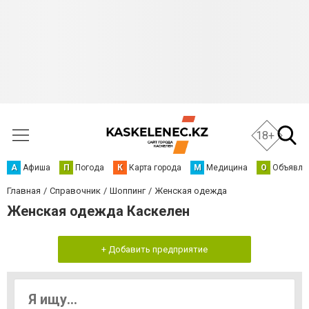
18+
А
Афиша
П
Погода
К
Карта города
М
Медицина
О
Объявле
Главная
Справочник
Шоппинг
Женская одежда
Женская одежда Каскелен
+ Добавить предприятие