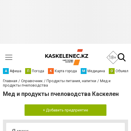
18+
А
Афиша
П
Погода
К
Карта города
М
Медицина
О
Объявле
Главная
Справочник
Продукты питания, напитки
Мед и
продукты пчеловодства
Мед и продукты пчеловодства Каскелен
+ Добавить предприятие