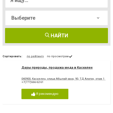
НАЙТИ
Сортировать:
по рейтингу
по просмотрам
Дары природы, продажа меда в Каскелен
040900, Каскелен, улица Абылай хана, 90, ТД Алатау, этаж 1 (у вх
+7(777)666-62-61
Я рекомендую