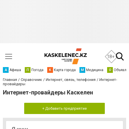
18+
А
Афиша
П
Погода
К
Карта города
М
Медицина
О
Объявле
Главная
Справочник
Интернет, связь, телефония
Интернет-
провайдеры
Интернет-провайдеры Каскелен
+ Добавить предприятие